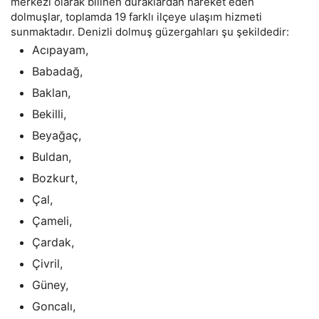
merkezi olarak bilinen duraklardan hareket eden
dolmuşlar, toplamda 19 farklı ilçeye ulaşım hizmeti
sunmaktadır. Denizli dolmuş güzergahları şu şekildedir:
Acıpayam,
Babadağ,
Baklan,
Bekilli,
Beyağaç,
Buldan,
Bozkurt,
Çal,
Çameli,
Çardak,
Çivril,
Güney,
Goncalı,