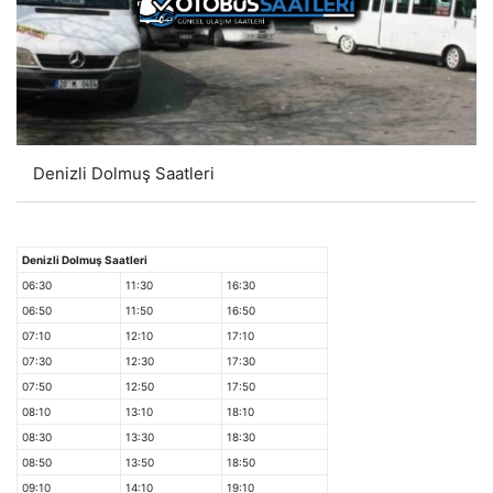
Denizli Dolmuş Saatleri
Denizli Dolmuş Saatleri
06:30
11:30
16:30
06:50
11:50
16:50
07:10
12:10
17:10
07:30
12:30
17:30
07:50
12:50
17:50
08:10
13:10
18:10
08:30
13:30
18:30
08:50
13:50
18:50
09:10
14:10
19:10