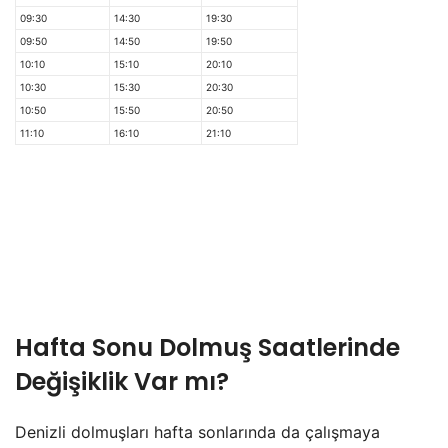
09:30
14:30
19:30
09:50
14:50
19:50
10:10
15:10
20:10
10:30
15:30
20:30
10:50
15:50
20:50
11:10
16:10
21:10
Hafta Sonu Dolmuş Saatlerinde
Değişiklik Var mı?
Denizli dolmuşları hafta sonlarında da çalışmaya